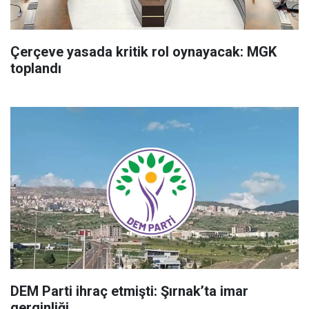
Çerçeve yasada kritik rol oynayacak: MGK
toplandı
DEM Parti ihraç etmişti: Şırnak’ta imar
gerginliği