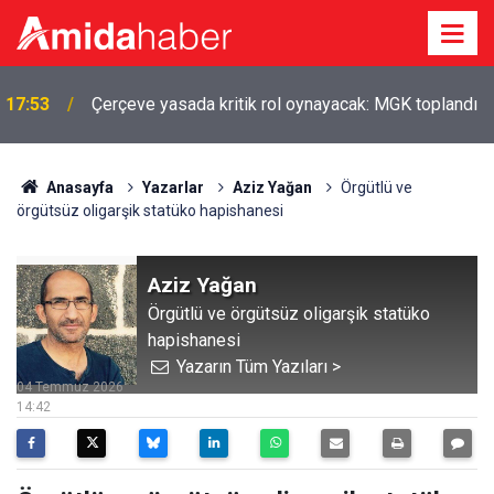
17:53
Çerçeve yasada kritik rol oynayacak: MGK toplandı
Anasayfa
Yazarlar
Aziz Yağan
Örgütlü ve
örgütsüz oligarşik statüko hapishanesi
Aziz Yağan
Örgütlü ve örgütsüz oligarşik statüko
hapishanesi
Yazarın Tüm Yazıları >
04 Temmuz 2026
14:42