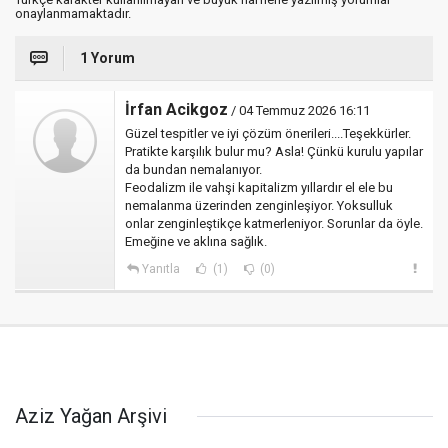
onaylanmamaktadır.
1 Yorum
İrfan Acikgoz
/ 04 Temmuz 2026 16:11
Güzel tespitler ve iyi çözüm önerileri....Teşekkürler.
Pratikte karşılık bulur mu? Asla! Çünkü kurulu yapılar
da bundan nemalanıyor.
Feodalizm ile vahşi kapitalizm yıllardır el ele bu
nemalanma üzerinden zenginleşiyor. Yoksulluk
onlar zenginleştikçe katmerleniyor. Sorunlar da öyle.
Emeğine ve aklına sağlık.
Yanıtla
(1)
(0)
Aziz Yağan Arşivi