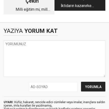
Çekin
İktidarın kazanırken
Milli eğitim mi, milli
kaybeden matematik
şov mu?
hesabı
YAZIYA
YORUM KAT
UYARI:
Küfür, hakaret, rencide edici cümleler veya imalar, inançlara saldırı
içeren, imla kuralları ile yazılmamış,
Türkçe karakter kullanılmayan ve büyük harflerle yazılmış yorumlar