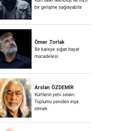
Kürt halkı teknoloji ile hızlı
bir gelişme sağlayabilir
Ömer
Torlak
Bir kareye sığan hayat
mücadelesi
Arslan
ÖZDEMİR
Kürtlerin yeni sınavı:
Toplumu yeniden inşa
etmek