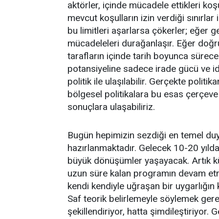
aktörler, içinde mücadele ettikleri koşul
mevcut koşulların izin verdiği sınırla
bu limitleri aşarlarsa çökerler; eğer g
mücadeleleri durağanlaşır. Eğer doğru 
tarafların içinde tarih boyunca sürecek 
potansiyeline sadece irade gücü ve id
politik ile ulaşılabilir. Gerçekte polit
bölgesel politikalara bu esas çerçeve
sonuçlara ulaşabiliriz.
Bugün hepimizin sezdiği en temel d
hazırlanmaktadır. Gelecek 10-20 yıld
büyük dönüşümler yaşayacak. Artık kü
uzun süre kalan programın devam etm
kendi kendiyle uğraşan bir uygarlığın
Saf teorik belirlemeyle söylemek gerek
şekillendiriyor, hatta şimdileştiriyor.