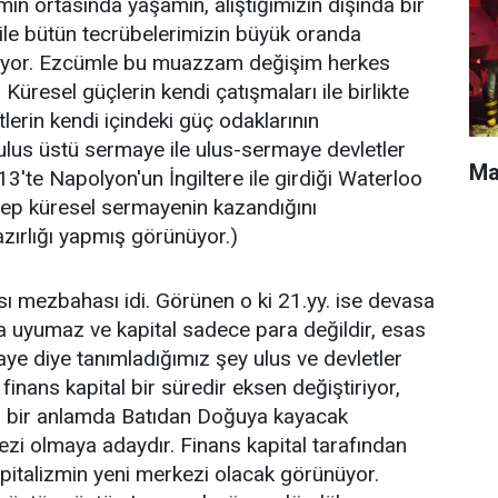
in ortasında yaşamın, alıştığımızın dışında bir
 ile bütün tecrübelerimizin büyük oranda
üyor. Ezcümle bu muazzam değişim herkes
 Küresel güçlerin kendi çatışmaları ile birlikte
tlerin kendi içindeki güç odaklarının
 ulus üstü sermaye ile ulus-sermaye devletler
Mar
3'te Napolyon'un İngiltere ile girdiği Waterloo
hep küresel sermayenin kazandığını
ırlığı yapmış görünüyor.)
sı mezbahası idi. Görünen o ki 21.yy. ise devasa
la uyumaz ve kapital sadece para değildir, esas
aye diye tanımladığımız şey ulus ve devletler
finans kapital bir süredir eksen değiştiriyor,
ezi bir anlamda Batıdan Doğuya kayacak
ezi olmaya adaydır. Finans kapital tarafından
italizmin yeni merkezi olacak görünüyor.