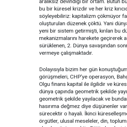
aralıksız devindiği bir ortam. Bütün
bu bir küresel krizdir ve her kriz kırı
söyleyebiliriz: kapitalizm çökmüyor f
oluşturulan düzenek çöktü. Yani dünya
yeni bir sistem getirmişti, kırılan bu 
mekanizmalarını harekete geçirerek ad
sürüklenen, 2. Dünya savaşından sonra
vermeye çalışmaktadır.
Dolayısıyla bizim her gün konuştuğumuz 
görüşmeleri, CHP'ye operasyon, Bahçeli,
Olgu finans kapital ile ilgilidir ve küre
dünya çapında geometrik şekilde yayıl
geometrik şekilde yayılacak ve bundan
hasırıma değmez diye düşünenler vars
sürecektir o hayali. İkinci küreselleşm
örgütler, ulusal meseleler, din, toplu