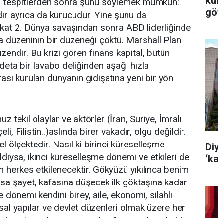
ku
 bu tespitlerden sonra şunu söylemek mümkün:
göt
cıdır ayrıca da kurucudur. Yine şunu da
akat 2. Dünya savaşından sonra ABD liderliğinde
 düzeninin bir düzeneği çöktü. Marshall Planı
düzendir. Bu krizi gören finans kapital, bütün
eta bir lavabo deliğinden aşağı hızla
sı kurulan dünyanın gidişatına yeni bir yön
tekil olaylar ve aktörler (İran, Suriye, İmralı
 Filistin..)aslında birer vakadır, olgu değildir.
sel ölçektedir. Nasıl ki birinci küreselleşme
Di
dıysa, ikinci küreselleşme dönemi ve etkileri de
‘k
 herkes etkilenecektir. Gökyüzü yıkılınca benim
a şayet, kafasına düşecek ilk göktaşına kadar
e dönemi kendini birey, aile, ekonomi, silahlı
msal yapılar ve devlet düzenleri olmak üzere her