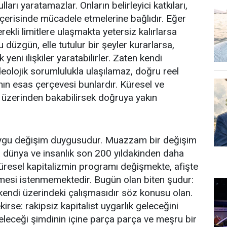
ları yaratamazlar. Onların belirleyici katkıları,
r içerisinde mücadele etmelerine bağlıdır. Eğer
erekli limitlere ulaşmakta yetersiz kalırlarsa
düzgün, elle tutulur bir şeyler kurarlarsa,
yeni ilişkiler yaratabilirler. Zaten kendi
eolojik sorumlulukla ulaşılamaz, doğru reel
ikanın esas çerçevesi bunlardır. Küresel ve
 üzerinden bakabilirsek doğruya yakın
uygu değişim duygusudur. Muazzam bir değişim
a dünya ve insanlık son 200 yıldakinden daha
resel kapitalizmin programı değişmekte, afişte
esi istenmemektedir. Bugün olan biten şudur:
 kendi üzerindeki çalışmasıdır söz konusu olan.
irse: rakipsiz kapitalist uygarlık geleceğini
 Geleceği şimdinin içine parça parça ve meşru bir