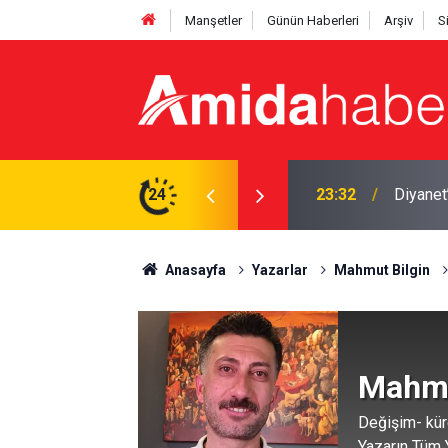
Manşetler
Günün Haberleri
Arşiv
S
23:32
Diyanet
24
23:02
Mardin’d
Anasayfa
Yazarlar
Mahmut Bilgin
Mahmu
Değişim- kür
Yazarın Tüm Y