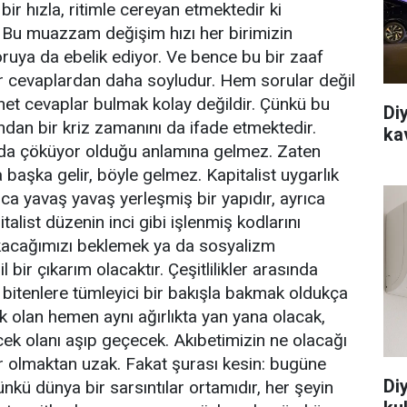
bir hızla, ritimle cereyan etmektedir ki
 Bu muazzam değişim hızı her birimizin
oruya da ebelik ediyor. Ve bence bu bir zaaf
lar cevaplardan daha soyludur. Hem sorular değil
 net cevaplar bulmak kolay değildir. Çünkü bu
Di
ndan bir kriz zamanını da ifade etmektedir.
ka
ada çöküyor olduğu anlamına gelmez. Zaten
başka gelir, böyle gelmez. Kapitalist uygarlık
nca yavaş yavaş yerleşmiş bir yapıdır, ayrıca
pitalist düzenin inci gibi işlenmiş kodlarını
ıkacağımızı beklemek ya da sosyalizm
 bir çıkarım olacaktır. Çeşitlilikler arasında
bitenlere tümleyici bir bakışla bakmak oldukça
k olan hemen aynı ağırlıkta yan yana olacak,
cek olanı aşıp geçecek. Akıbetimizin ne olacağı
r olmaktan uzak. Fakat şurası kesin: bugüne
Di
kü dünya bir sarsıntılar ortamıdır, her şeyin