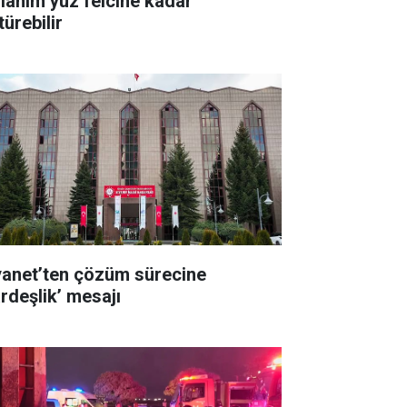
llanım yüz felcine kadar
ürebilir
yanet’ten çözüm sürecine
ardeşlik’ mesajı