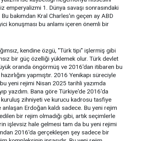
ngiliz emperyalizmi 1. Dünya savaşı sonrasındaki
. Bu bakımdan Kral Charles'ın geçen ay ABD
yici konuşması bu anlamı içeren önemli bir
ğımsız, kendine özgü, "Türk tipi" işlermiş gibi
z bir güç özelliği yüklemek olur. Türk devlet
ı büyük oranda öngörmüş ve 2016'dan itibaren bu
hazırlığını yapmıştır. 2016 Yenikapı süreciyle
n bu yeni rejimi Nisan 2025 tarihli yazımda
layıp yazdım. Bana göre Türkiye'de 2016'da
n kuruluş zihniyeti ve kurucu kadrosu tasfiye
le anlaşan Erdoğan kaldı sadece. Bu yeni rejim
dilen bir rejim olmadığı gibi, artık seçimlerle
erin işlevsiz hale gelmesi tam da bu yeni rejimi
kımdan 2016'da gerçekleşen şey sadece bir
jim kompleksinin inşasıdır. Bu yeni rejim