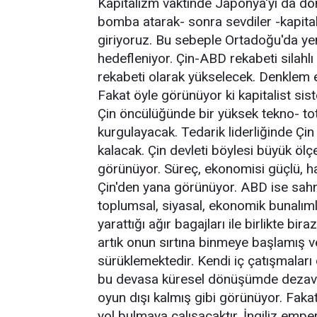
Kapitalizm vaktinde Japonya'yı da dö
bomba atarak- sonra sevdiler -kapitaliz
giriyoruz. Bu sebeple Ortadoğu'da yeni
hedefleniyor. Çin-ABD rekabeti silahl
rekabeti olarak yükselecek. Denklem
Fakat öyle görünüyor ki kapitalist si
Çin öncülüğünde bir yüksek tekno- to
kurgulayacak. Tedarik liderliğinde Ç
kalacak. Çin devleti böylesi büyük ölçe
görünüyor. Süreç, ekonomisi güçlü, h
Çin'den yana görünüyor. ABD ise sah
toplumsal, siyasal, ekonomik bunalıml
yarattığı ağır bagajları ile birlikte b
artık onun sırtına binmeye başlamış ve 
sürüklemektedir. Kendi iç çatışmalar
bu devasa küresel dönüşümde dezava
oyun dışı kalmış gibi görünüyor. Faka
yol bulmaya çalışacaktır. İngiliz emp