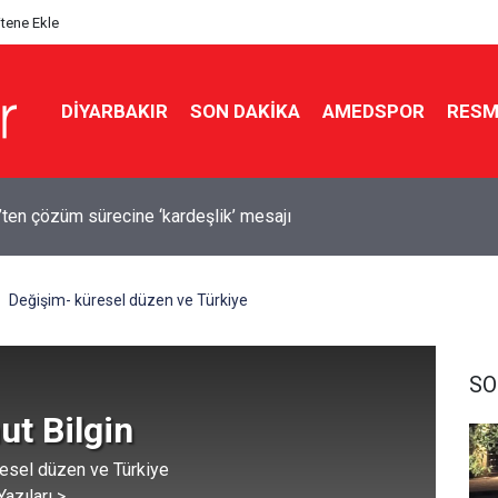
itene Ekle
DIYARBAKIR
SON DAKIKA
AMEDSPOR
RESM
’ten çözüm sürecine ‘kardeşlik’ mesajı
e feci kaza: 1 ölü, 2 yaralı
Değişim- küresel düzen ve Türkiye
SO
t Bilgin
esel düzen ve Türkiye
azıları >