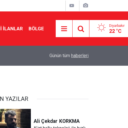
Diyarbakır
I İLANLAR
BÖLGE
22 °C
22:50
Cumhurbaşkanı Erdoğan Suudi Arabistan’a gidiy
Günün tüm
haberleri
N YAZILAR
Ali Çekdar
KORKMA