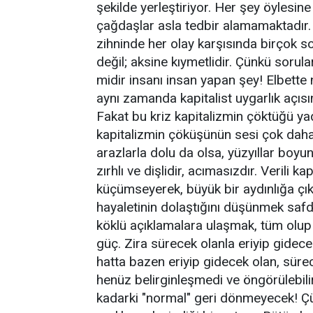
şekilde yerleştiriyor. Her şey öylesine 
çağdaşlar asla tedbir alamamaktadır.
zihninde her olay karşısında birçok s
değil; aksine kıymetlidir. Çünkü soru
midir insanı insan yapan şey! Elbette
aynı zamanda kapitalist uygarlık açısı
Fakat bu kriz kapitalizmin çöktüğü y
kapitalizmin çöküşünün sesi çok daha 
arazlarla dolu da olsa, yüzyıllar boyu
zırhlı ve dişlidir, acımasızdır. Verili ka
küçümseyerek, büyük bir aydınlığa ç
hayaletinin dolaştığını düşünmek safdil
köklü açıklamalara ulaşmak, tüm olup 
güç. Zira sürecek olanla eriyip gidece
hatta bazen eriyip gidecek olan, süre
henüz belirginleşmedi ve öngörülebili
kadarki "normal" geri dönmeyecek! Çün