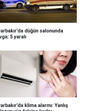
yarbakır’da düğün salonunda
vga: 5 yaralı
yarbakır’da klima alarmı: Yanlış