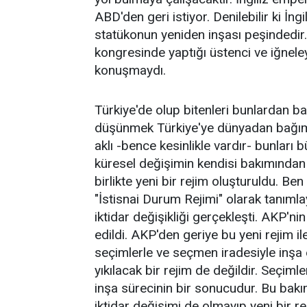
ABD'den geri istiyor. Denilebilir ki İ
statükonun yeniden inşası peşindedir
kongresinde yaptığı üstenci ve iğnele
konuşmaydı.
Türkiye'de olup bitenleri bunlardan ba
düşünmek Türkiye'ye dünyadan bağımsı
aklı -bence kesinlikle vardır- bunlar
küresel değişimin kendisi bakımından 
birlikte yeni bir rejim oluşturuldu. Be
"İstisnai Durum Rejimi" olarak tanım
iktidar değişikliği gerçekleşti. AKP'ni
edildi. AKP'den geriye bu yeni rejim i
seçimlerle ve seçmen iradesiyle inşa e
yıkılacak bir rejim de değildir. Seçiml
inşa sürecinin bir sonucudur. Bu ba
iktidar değişimi de olmayıp yeni bir re